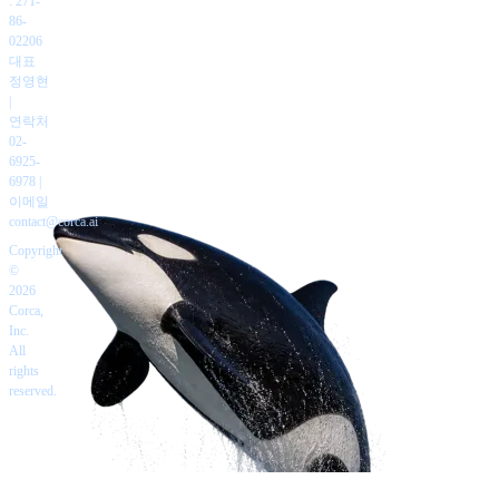
: 271-
86-
02206
대표
정영현
|
연락처
02-
6925-
6978
|
이메일
contact@corca.ai
Copyright
©
2026
Corca,
Inc.
All
rights
reserved.