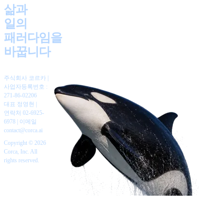
삶과
일의
패러다임을
바꿉니다
주식회사 코르카 |
사업자등록번호 :
271-86-02206
대표 정영현
|
연락처 02-6925-
6978
|
이메일
contact@corca.ai
Copyright © 2026
Corca, Inc. All
rights reserved.